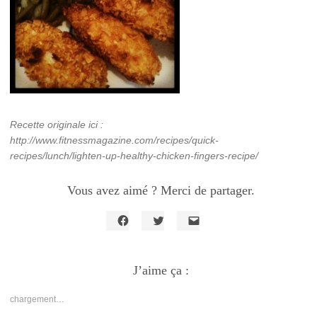
Recette originale ici :
http://www.fitnessmagazine.com/recipes/quick-
recipes/lunch/lighten-up-healthy-chicken-fingers-recipe/
Vous avez aimé ? Merci de partager.
Cliquez
Cliquez
Cliquer
pour
pour
pour
partager
partager
envoyer
sur
sur
un
Facebook(ouvre
J’aime ça :
Twitter(ouvre
lien
dans
dans
par
une
une
e-
nouvelle
nouvelle
mail
chargement…
fenêtre)
fenêtre)
à
un