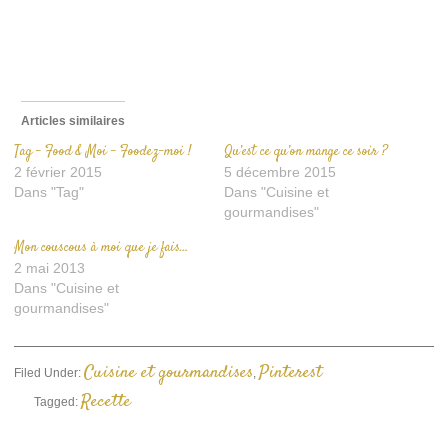
ami(ouvre
dans
une
nouvelle
fenêtre)
Articles similaires
Tag – Food & Moi – Foodez-moi !
Qu’est ce qu’on mange ce soir ?
2 février 2015
5 décembre 2015
Dans "Tag"
Dans "Cuisine et
gourmandises"
Mon couscous à moi que je fais…
2 mai 2013
Dans "Cuisine et
gourmandises"
Cuisine et gourmandises
Pinterest
Filed Under:
,
Recette
Tagged: