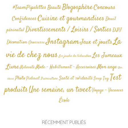
Blogosphère
Concours
#TeamPipelettes
Beauté
Cuisine et gourmandises
Confidences
Deuil
Divertissements / Loisirs / Sorties
périnatal
DIY
La
Instagram
Jeux et jouets
Décoration
Grossesse
vie de chez nous
Les Jumeaux
Les jeudis de l'éducation
Livre
Mon ange
Mode - Habillement - Accessoires
Maternité
Non
Test
Photo
Santé et solidarité
Tag
Pinterest
Swap
Puériculture
classé
produits
Une semaine, un tweet
Voyage - Vacances
École
RÉCEMMENT PUBLIÉS