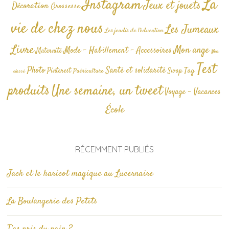
La
Instagram
Jeux et jouets
Décoration
Grossesse
vie de chez nous
Les Jumeaux
Les jeudis de l'éducation
Livre
Mon ange
Mode - Habillement - Accessoires
Maternité
Non
Test
Photo
Santé et solidarité
Tag
Pinterest
Swap
Puériculture
classé
produits
Une semaine, un tweet
Voyage - Vacances
École
RÉCEMMENT PUBLIÉS
Jack et le haricot magique au Lucernaire
La Boulangerie des Petits