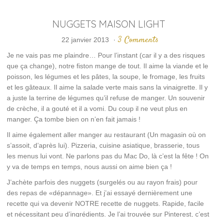
NUGGETS MAISON LIGHT
3 Comments
22 janvier 2013
·
Je ne vais pas me plaindre… Pour l’instant (car il y a des risques
que ça change), notre fiston mange de tout. Il aime la viande et le
poisson, les légumes et les pâtes, la soupe, le fromage, les fruits
et les gâteaux. Il aime la salade verte mais sans la vinaigrette. Il y
a juste la terrine de légumes qu’il refuse de manger. Un souvenir
de crèche, il a gouté et il a vomi. Du coup il ne veut plus en
manger. Ça tombe bien on n’en fait jamais !
Il aime également aller manger au restaurant (Un magasin où on
s’assoit, d’après lui). Pizzeria, cuisine asiatique, brasserie, tous
les menus lui vont. Ne parlons pas du Mac Do, là c’est la fête ! On
y va de temps en temps, nous aussi on aime bien ça !
J’achète parfois des nuggets (surgelés ou au rayon frais) pour
des repas de «dépannage». Et j’ai essayé dernièrement une
recette qui va devenir NOTRE recette de nuggets. Rapide, facile
et nécessitant peu d’ingrédients. Je l’ai trouvée sur Pinterest, c’est