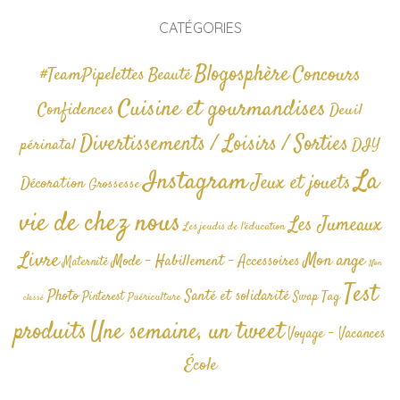
CATÉGORIES
Blogosphère
Concours
#TeamPipelettes
Beauté
Cuisine et gourmandises
Confidences
Deuil
Divertissements / Loisirs / Sorties
périnatal
DIY
La
Instagram
Jeux et jouets
Décoration
Grossesse
vie de chez nous
Les Jumeaux
Les jeudis de l'éducation
Livre
Mon ange
Mode - Habillement - Accessoires
Maternité
Non
Test
Photo
Santé et solidarité
Tag
Pinterest
Swap
Puériculture
classé
produits
Une semaine, un tweet
Voyage - Vacances
École