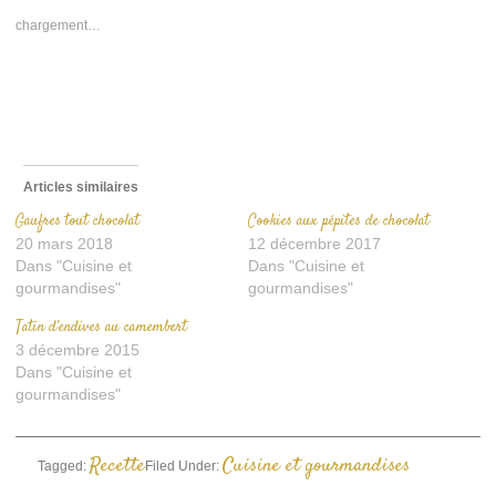
une
une
e-
nouvelle
nouvelle
mail
chargement…
fenêtre)
fenêtre)
à
un
ami(ouvre
dans
une
nouvelle
fenêtre)
Articles similaires
Gaufres tout chocolat
Cookies aux pépites de chocolat
20 mars 2018
12 décembre 2017
Dans "Cuisine et
Dans "Cuisine et
gourmandises"
gourmandises"
Tatin d’endives au camembert
3 décembre 2015
Dans "Cuisine et
gourmandises"
Recette
Cuisine et gourmandises
Tagged:
Filed Under: