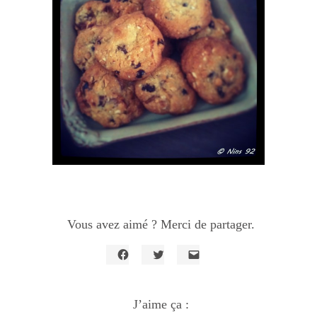
Vous avez aimé ? Merci de partager.
Cliquez
Cliquez
Cliquer
pour
pour
pour
partager
partager
envoyer
sur
sur
un
Facebook(ouvre
J’aime ça :
Twitter(ouvre
lien
dans
dans
par