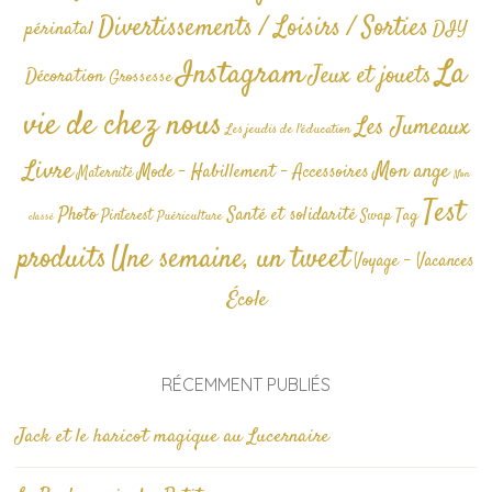
Divertissements / Loisirs / Sorties
périnatal
DIY
La
Instagram
Jeux et jouets
Décoration
Grossesse
vie de chez nous
Les Jumeaux
Les jeudis de l'éducation
Livre
Mon ange
Mode - Habillement - Accessoires
Maternité
Non
Test
Photo
Santé et solidarité
Tag
Pinterest
Swap
Puériculture
classé
produits
Une semaine, un tweet
Voyage - Vacances
École
RÉCEMMENT PUBLIÉS
Jack et le haricot magique au Lucernaire